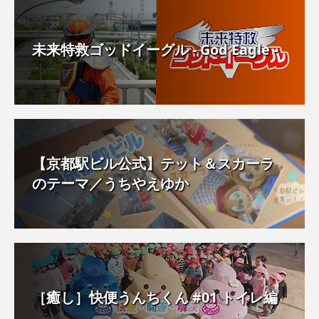
未来特救ゴッドイーグル - God Eagle -
【京都駅ビル公式】テット＆スカーラ
のテーマ／うちやえゆか
［癒し］快便うんちくん #01 トイレ編