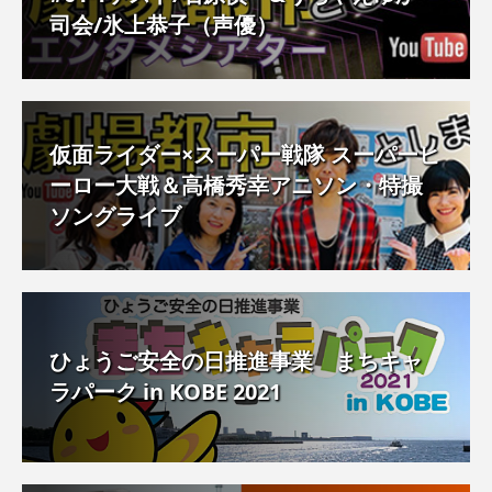
司会/氷上恭子（声優）
仮面ライダー×スーパー戦隊 スーパーヒ
ーロー大戦＆高橋秀幸アニソン・特撮
ソングライブ
ひょうご安全の日推進事業 まちキャ
ラパーク in KOBE 2021