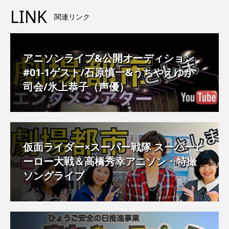
LINK
関連リンク
アニソンライブ&公開オーディション
#01-1ゲスト/石原慎一&うちやえゆか
司会/氷上恭子（声優）
仮面ライダー×スーパー戦隊 スーパーヒ
ーロー大戦＆高橋秀幸アニソン・特撮
ソングライブ