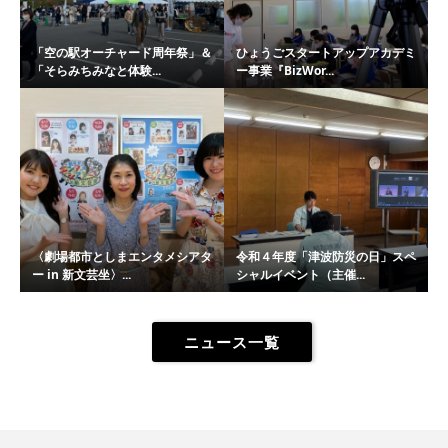
「空の駅オーチャード周年祭」＆
ひょうごスタートアップアカデミ
「そらみちみなと体験...
ー事業『BizWor...
〈劇場都市としまエンタメシアタ
令和４年度「津波防災の日」スペ
ー in 新文芸坐〉...
シャルイベント（主催...
ニュース一覧