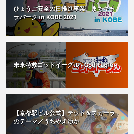
ひょうご安全の日推進事業 まちキャ
ラパーク in KOBE 2021
未来特救ゴッドイーグル - God Eagle -
【京都駅ビル公式】テット＆スカーラ
のテーマ／うちやえゆか