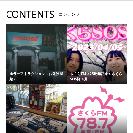
CONTENTS
コンテンツ
ホラーアトラクション（お化け屋
さくらFM＜25周年記念＞さくら
敷）
SOS隊 4月...