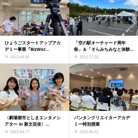
「空の駅オーチャード周年
ひょうごスタートアップアカ
祭」＆「そらみちみなと体験...
デミー事業『BizWor...
2022.11.02
2022.04.26
バンタンクリエイターアカデ
〈劇場都市としまエンタメシ
ミー特別授業
アター in 新文芸坐〉...
2022.06.23
2022.04.17