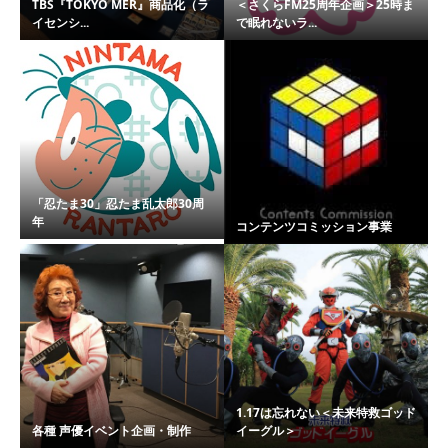
TBS『TOKYO MER』商品化（ラ
＜さくらFM25周年企画＞25時ま
イセンシ...
で眠れないラ...
「忍たま30」忍たま乱太郎30周
年
コンテンツコミッション事業
1.17は忘れない＜未来特救ゴッド
各種 声優イベント企画・制作
イーグル＞