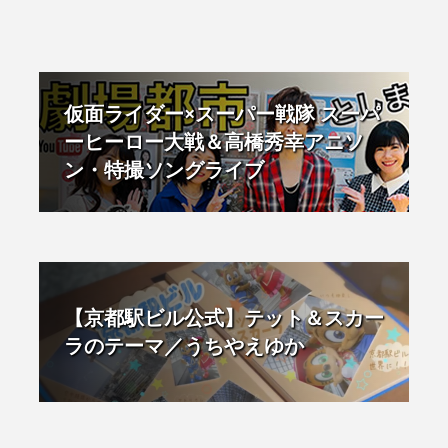
仮面ライダー×スーパー戦隊 スーパ
ーヒーロー大戦＆高橋秀幸アニソ
ン・特撮ソングライブ
【京都駅ビル公式】テット＆スカー
ラのテーマ／うちやえゆか