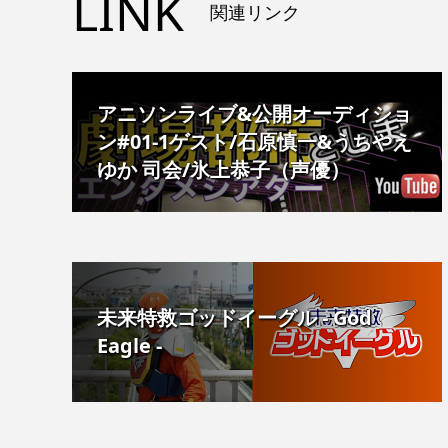
LINK
関連リンク
アニソンライブ&公開オーディショ
ン#01-1ゲスト/石原慎一&うちやえ
ゆか 司会/氷上恭子（声優）
未来特救ゴッドイーグル - God
Eagle -