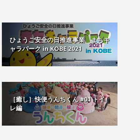
ひょうご安全の日推進事業 まちキ
ャラパーク in KOBE 2021
［癒し］快便うんちくん #01 トイ
レ編