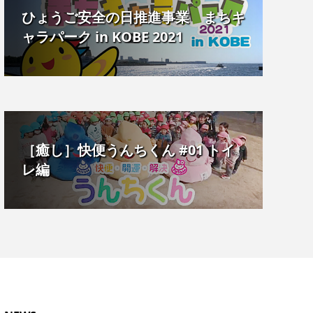
ひょうご安全の日推進事業 まちキ
ャラパーク in KOBE 2021
［癒し］快便うんちくん #01 トイ
レ編