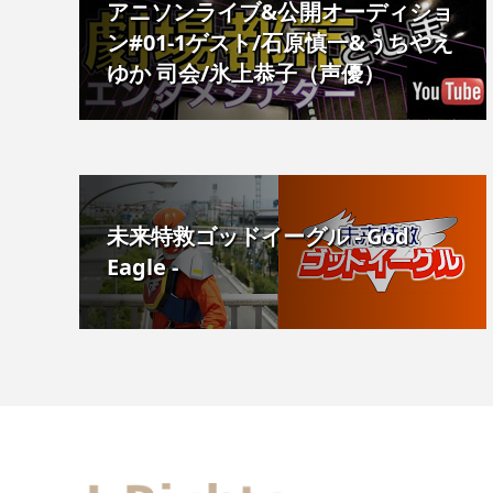
アニソンライブ&公開オーディショ
ン#01-1ゲスト/石原慎一&うちやえ
ゆか 司会/氷上恭子（声優）
未来特救ゴッドイーグル - God
Eagle -