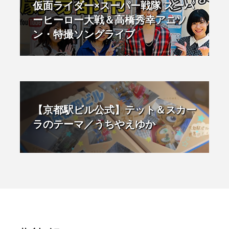
仮面ライダー×スーパー戦隊 スーパ
ーヒーロー大戦＆高橋秀幸アニソ
ン・特撮ソングライブ
【京都駅ビル公式】テット＆スカー
ラのテーマ／うちやえゆか